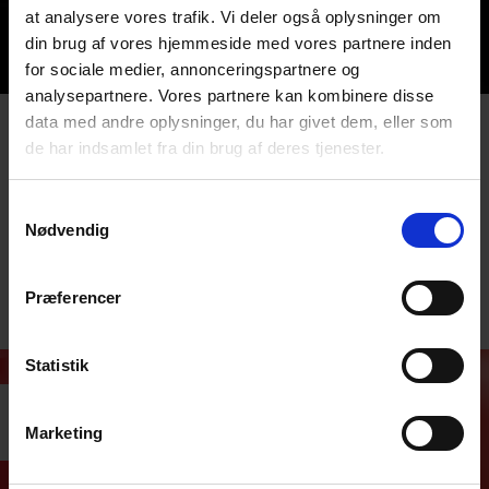
at analysere vores trafik. Vi deler også oplysninger om
din brug af vores hjemmeside med vores partnere inden
for sociale medier, annonceringspartnere og
analysepartnere. Vores partnere kan kombinere disse
data med andre oplysninger, du har givet dem, eller som
Frist på Udgivelsespuljen
de har indsamlet fra din brug af deres tjenester.
Samtykkevalg
Udgivelsespuljen har frist for ansøgninger 17. september
Nødvendig
2026 kl. 15.00
Der åbnes for ansøgninger ca. 3 uger før fristen.
Præferencer
Du kan læse mere om puljen
her
Statistik
Marketing