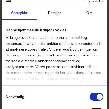
Samtykke
Detaljer
Om
13-08-2026
Potentialepuljen
for Komponister
Denne hjemmeside bruger cookies
og
Vi bruger cookies til at tilpasse vores indhold og
annoncer, til at vise dig funktioner til sociale medier og til
Sangskrivere.
at analysere vores trafik. Vi deler også oplysninger om
din brug af vores hjemmeside med vores partnere inden
Potentialepuljen Komponister og
for sociale medier, annonceringspartnere og
Sangskrivere har frist 13. august
analysepartnere. Vores partnere kan kombinere disse
2026. Puljen åbner for
data med andre oplysninger, du har givet dem, eller som
ansøgninger ca. 3 uger før
de har indsamlet fra din brug af deres tjenester.
ansøgningsfrist. Du kan læse mere
om puljen her
Samtykkevalg
Nødvendig