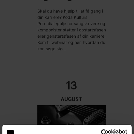
Skal du have hjælp til at få gang i
din karriere? Koda Kulturs
Potentialepulje for sangskrivere og
komponister støtter i opstartsfasen
eller genstartsfasen af din karriere.
Kom til webinar og hør, hvordan du
kan søge stø…
13
AUGUST