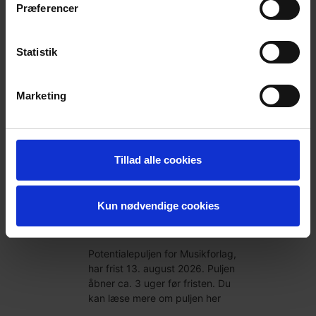
Præferencer
13
AUGUST
Statistik
Marketing
Tillad alle cookies
13-08-2026
Potentialepuljen
Kun nødvendige cookies
for Musikforlag
Potentialepuljen for Musikforlag,
har frist 13. august 2026. Puljen
åbner ca. 3 uger før fristen. Du
kan læse mere om puljen her