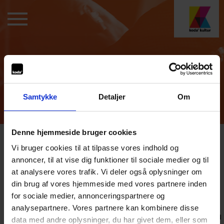
Koda Kultur
Forældreerklæring
Samtykke
Detaljer
Om
De Kulturelle Midler
Denne hjemmeside bruger cookies
Vi bruger cookies til at tilpasse vores indhold og
FORÆLDREERKLÆRING
annoncer, til at vise dig funktioner til sociale medier og til
at analysere vores trafik. Vi deler også oplysninger om
din brug af vores hjemmeside med vores partnere inden
for sociale medier, annonceringspartnere og
Hvis du er under 18 år og ønsker at søge et legat under
de kulturelle midler, skal du indsende en
analysepartnere. Vores partnere kan kombinere disse
forældreerklæring med din ansøgning. Herunder kan du
data med andre oplysninger, du har givet dem, eller som