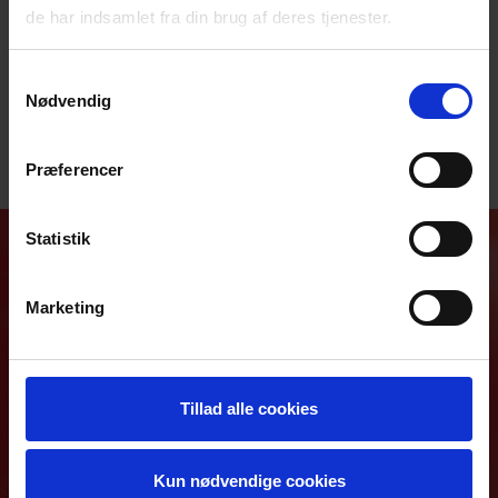
downloade en forældreerklæring.
de har indsamlet fra din brug af deres tjenester.
Samtykkevalg
Forældreerklæring Generel brug
Nødvendig
Forældreerklæring Kompositionsundervisning
Præferencer
Statistik
Koda Kultur
Lautrupsgade 9
Marketing
2100 København Ø.
Telefon: 33 30 63 20
Mail: kodakultur@koda.dk
Tillad alle cookies
Åbningstider:
Mandag til torsdag fra 9:00 til 16:00
Kun nødvendige cookies
Fredag fra 9:00 til 15:00