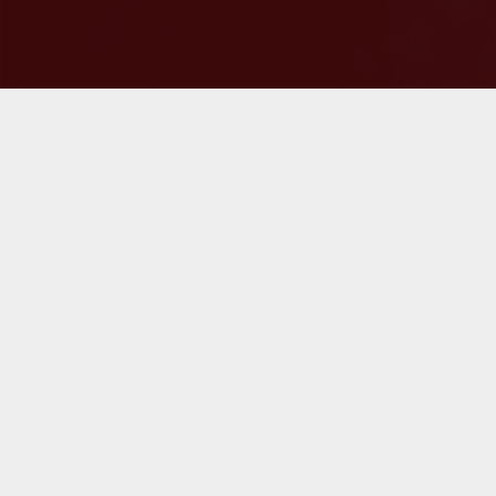
Koda Kultur
Lautrupsgade 9
2100 København Ø.
Telefon: 33 30 63 20
Mail: kodakultur@ko