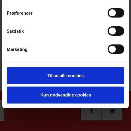
Mille Skou Brandt (Koda Kultur)
Præferencer
Vil du læse mere om Koda Kulturs puljer så tjek
her
Har du spørgsmål til webinaret, er du velkommen til at
Statistik
skrive til
kodakultur@koda.dk
Webinaret foregår i Teams. Du skal ikke downloade noget
Marketing
software men bare melde dig til. Så sender vi dig et link
på e-mail på dagen for seminaret.
Tilmeldingsfrist 27. januar 2026 kl. 23:59
Tillad alle cookies
Tilmeld dig
her
Kun nødvendige cookies