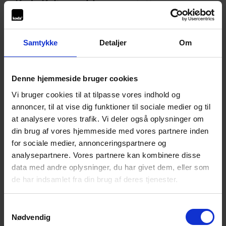
Koda Kultur webinar om støtte
muligheder 2026
Samtykke
Detaljer
Om
Under Koda Kultur har du mulighed for at søge støtte til en
lang række formål, der omhandler dit arbejde og virke
som komponist og sangskriver. Den 28. januar 2026 kl. 16
Denne hjemmeside bruger cookies
holder Koda Kultur webinar om støttemulighederne under
Vi bruger cookies til at tilpasse vores indhold og
de kulturelle midler. Her vil du blive præsenteret for de
annoncer, til at vise dig funktioner til sociale medier og til
forskellige typer legater du kan søge, og du vil få
at analysere vores trafik. Vi deler også oplysninger om
mulighed for at stille spørgsmål.
din brug af vores hjemmeside med vores partnere inden
Webinaret modereres af Bea Fonnesbech Jensen fra Koda
for sociale medier, annonceringspartnere og
Kultur.
analysepartnere. Vores partnere kan kombinere disse
data med andre oplysninger, du har givet dem, eller som
Du kan møde
de har indsamlet fra din brug af deres tjenester.
Tina Schelle (DKF)
Samtykkevalg
Camilla Grausen (Autor)
Nødvendig
Oliver Aaboe (DPA)