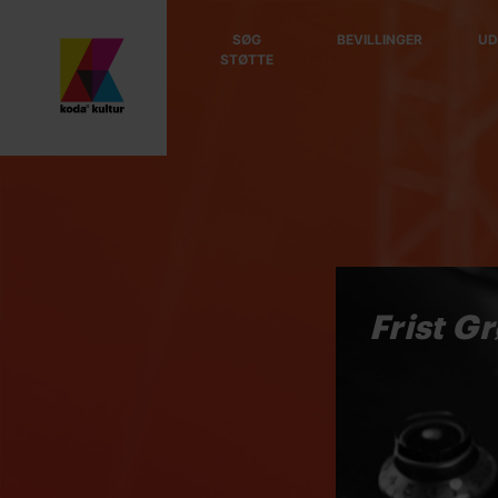
SØG
BEVILLINGER
UD
STØTTE
Frist G