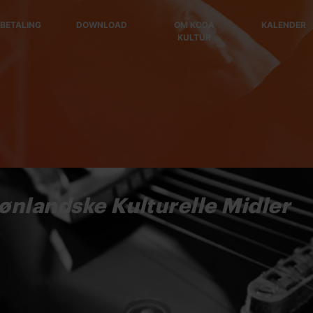
BETALING
DOWNLOAD
OM KODA
KALENDER
KULTUR
rønlandske Kulturelle Midler