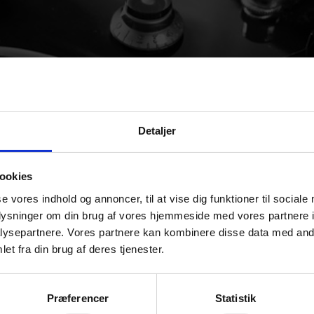
Detaljer
ookies
se vores indhold og annoncer, til at vise dig funktioner til sociale
oplysninger om din brug af vores hjemmeside med vores partnere i
Frist Grønlandske
ysepartnere. Vores partnere kan kombinere disse data med andr
et fra din brug af deres tjenester.
Kulturelle Midler
Præferencer
Statistik
De Grønlandske Kulturelle Midler har frist