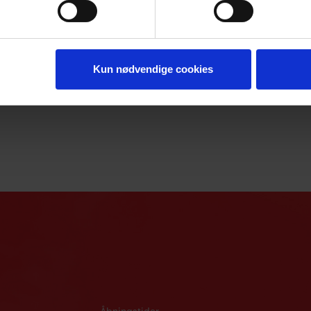
næste gang den 10. august 2026 kl. 12.00
 2026
Grønlandsk tid.
Du kan læse mere om puljen
her
Kun nødvendige cookies