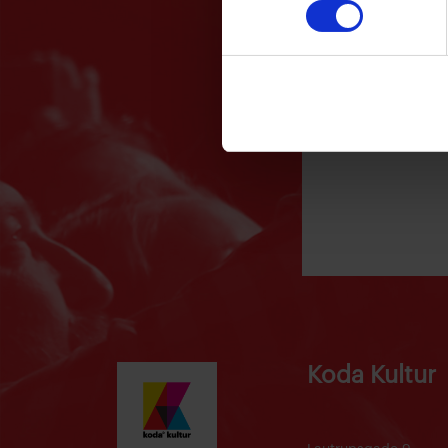
10. august
Koda Kultur