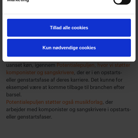
fortsætter. Hvis vi skal have et mangfoldigt udbud af
kunst og kultur, så kræver det ordentlige arbejdsvilkår
for kunstnerne,”
siger Loui Törnqvist, forperson i
Koda.
Tillad alle cookies
Ifølge rapporten har 57 procent af kvindelige
musikere har svært ved at gentoptage karrieren efter
Kun nødvendige cookies
barsel.
I Koda Kultur arbejder vi blandt andet for lige adgang
uanset køn, igennem
Potentialepuljen, hvor vi støtter
komponister og sangskrivere
, der er i en opstarts-
eller genstartsfase af deres karriere. Det kunne for
eksempel være at komme tilbage til branchen efter
barsel.
Potentialepuljen støtter også musikforlag
, der
arbejder med komponister og sangskrivere i opstarts-
eller genstartsfaser.